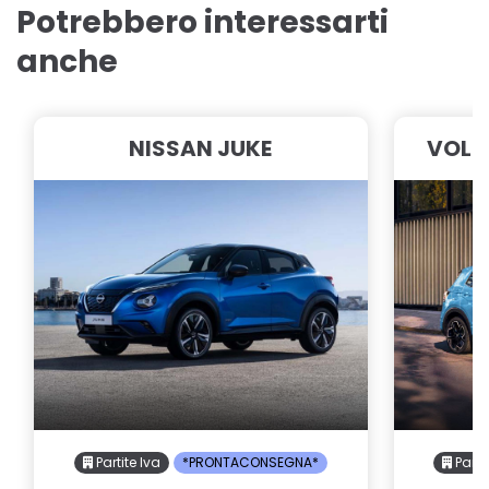
Potrebbero interessarti
anche
NISSAN JUKE
VOLK
Partite Iva
*PRONTACONSEGNA*
Parti