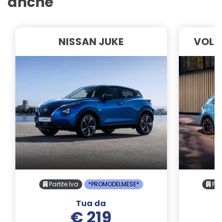
anche
NISSAN JUKE
VOLK
Partite Iva
*PROMODELMESE*
Part
Tua da
€ 219