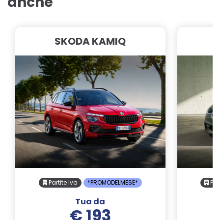
anche
SKODA KAMIQ
Partite Iva
*PROMODELMESE*
Part
Tua da
€ 193