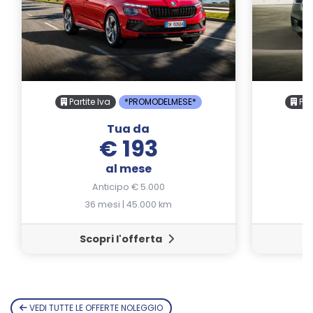
Partite Iva
*PROMODELMESE*
Part
Tua da
€ 193
al mese
Anticipo € 5.000
36 mesi | 45.000 km
Scopri l'offerta
VEDI TUTTE LE OFFERTE NOLEGGIO