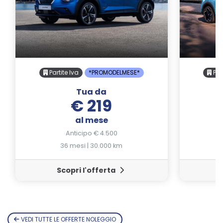
Partite Iva
*PROMODELMESE*
Part
Tua da
€ 219
al mese
Anticipo € 4.500
36 mesi | 30.000 km
Scopri l'offerta
VEDI TUTTE LE OFFERTE NOLEGGIO