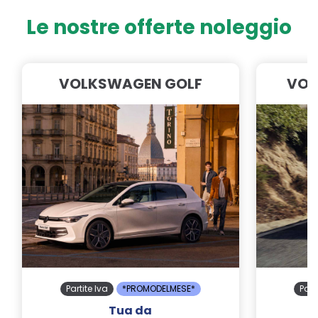
Le nostre offerte noleggio
VOLKSWAGEN GOLF
VOL
Partite Iva
*PROMODELMESE*
Part
Tua da