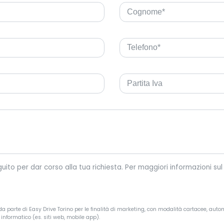
Easy Drive Torino tratterà i tuoi dati personali riportati di seguit
a parte di Easy Drive Torino per le finalità di marketing, con modalità cartacee, autom
informatico (es. siti web, mobile app).