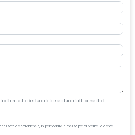
o per dar corso alla tua richiesta. Per maggiori informazioni sul trattamento dei tuoi dati e sui tuoi diritti consulta l'
atizzate o elettroniche e, in particolare, a mezzo posta ordinaria o email,