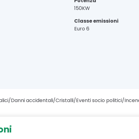
Potenza
150KW
Classe emissioni
Euro 6
lici/Danni accidentali/Cristalli/Eventi socio politici/Incen
oni