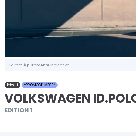
La foto è puramente indicativa.
Privati
*PROMODELMESE*
VOLKSWAGEN ID.POL
EDITION 1