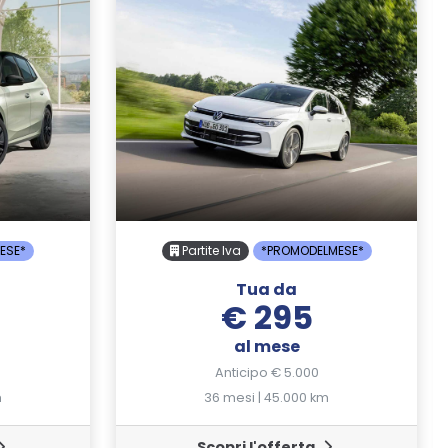
ESE*
Partite Iva
*PROMODELMESE*
Tua da
€ 295
al mese
Anticipo € 5.000
m
36 mesi | 45.000 km
Scopri l'offerta