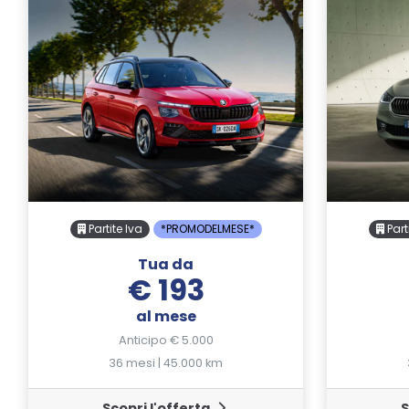
Partite Iva
*PROMODELMESE*
Part
Tua da
€ 193
al mese
Anticipo € 5.000
36 mesi | 45.000 km
Scopri l'offerta
S