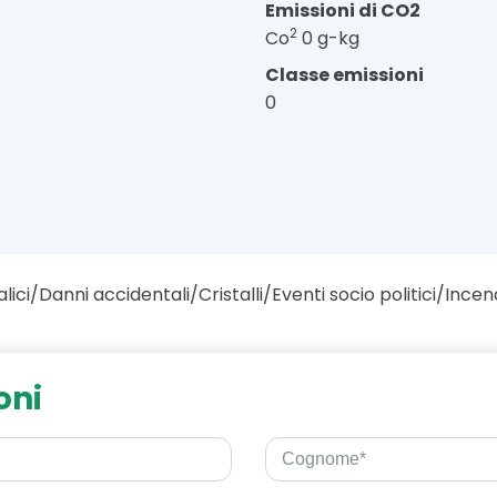
Emissioni di CO2
2
Co
0 g-kg
Classe emissioni
0
lici/Danni accidentali/Cristalli/Eventi socio politici/Incen
oni