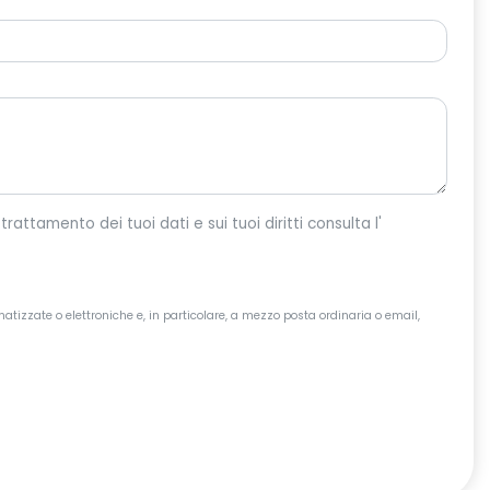
o per dar corso alla tua richiesta. Per maggiori informazioni sul trattamento dei tuoi dati e sui tuoi diritti consulta l'
atizzate o elettroniche e, in particolare, a mezzo posta ordinaria o email,