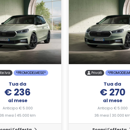
ite Iva
*PROMODELMESE*
Privati
*PROMODELM
Tua da
Tua da
€ 236
€ 270
al mese
al mese
Anticipo € 5.000
Anticipo € 5.000
36 mesi | 45.000 km
36 mesi | 30.000 k
copri l'offerta
Scopri l'offerta