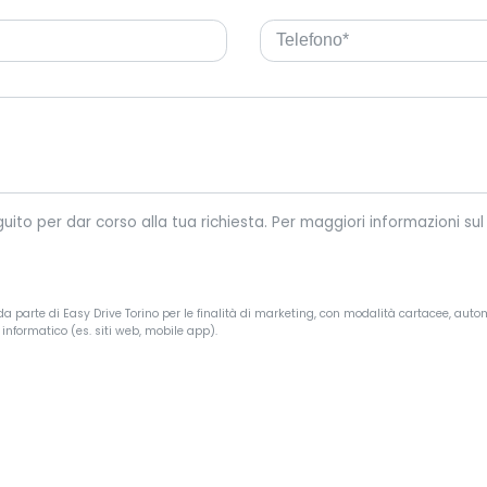
Easy Drive Torino tratterà i tuoi dati personali riportati di seguit
a parte di Easy Drive Torino per le finalità di marketing, con modalità cartacee, autom
informatico (es. siti web, mobile app).