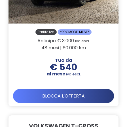
Partite Iva
*PROMODELMESE*
Anticipo € 3.000
iva escl.
48 mesi | 60.000 km
Tua da
€ 540
al mese
iva escl.
BLOCCA L'OFFERTA
VOLKSWAGEN T-CROSS