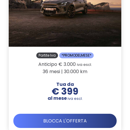
Partite Iva
*PROMODELMESE*
Anticipo € 3.000
iva escl.
36 mesi | 30.000 km
Tua da
€ 399
al mese
iva escl.
BLOCCA L'OFFERTA