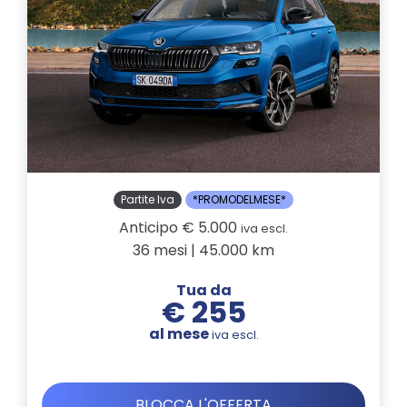
Partite Iva
*PROMODELMESE*
Anticipo € 5.000
iva escl.
36 mesi | 45.000 km
Tua da
€ 255
al mese
iva escl.
BLOCCA L'OFFERTA