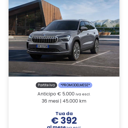
Partite Iva
*PROMODELMESE*
Anticipo € 5.000
iva escl.
36 mesi | 45.000 km
Tua da
€ 392
al mese
iva escl.